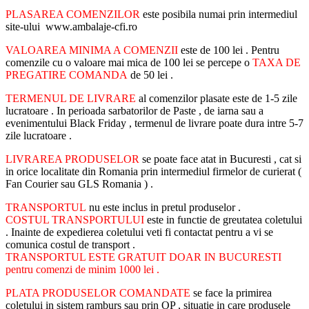
PLASAREA COMENZILOR
este posibila numai prin intermediul
site-ului www.ambalaje-cfi.ro
VALOAREA MINIMA A COMENZII
este de 100 lei . Pentru
comenzile cu o valoare mai mica de 100 lei se percepe o
TAXA DE
PREGATIRE COMANDA
de 50 lei .
TERMENUL DE LIVRARE
al comenzilor plasate este de 1-5 zile
lucratoare . In perioada sarbatorilor de Paste , de iarna sau a
evenimentului Black Friday , termenul de livrare poate dura intre 5-7
zile lucratoare .
LIVRAREA PRODUSELOR
se poate face atat in Bucuresti , cat si
in orice localitate din Romania prin intermediul firmelor de curierat (
Fan Courier sau GLS Romania ) .
TRANSPORTUL
nu este inclus in pretul produselor .
COSTUL TRANSPORTULUI
este in functie de greutatea coletului
. Inainte de expedierea coletului veti fi contactat pentru a vi se
comunica costul de transport .
TRANSPORTUL ESTE GRATUIT DOAR IN BUCURESTI
pentru comenzi de minim 1000 lei .
PLATA PRODUSELOR COMANDATE
se face la primirea
coletului in sistem ramburs sau prin OP , situatie in care produsele