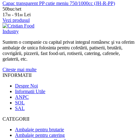
Capac transparent PP cutie meniu 750/1000cc (JH-R-PP)
50buc/set
17
- 91
Lei
90
80
Vezi produsul
Suntem o companie cu capital privat integral românesc şi va oferim
ambalaje de unica folosinta pentru cofetării, patiserii, brutării,
covrigării, pizzerii, fast food-uri, rotiserii, catering, cafenele,
gelaterii, etc.
Citeste mai multe
INFORMATII
Despre Noi
Informatii Utile
ANPC
SOL
SAL
CATEGORII
Ambalaje pentru brutarie
Ambalaje pentru catering