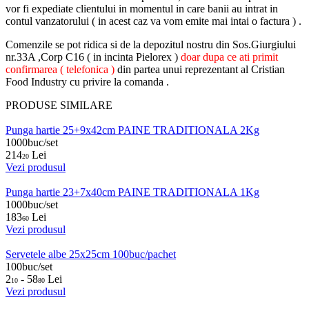
vor fi expediate clientului in momentul in care banii au intrat in
contul vanzatorului ( in acest caz va vom emite mai intai o factura ) .
Comenzile se pot ridica si de la depozitul nostru din Sos.Giurgiului
nr.33A ,Corp C16 ( in incinta Pielorex )
doar dupa ce ati primit
confirmarea ( telefonica )
din partea unui reprezentant al Cristian
Food Industry cu privire la comanda .
PRODUSE SIMILARE
Punga hartie 25+9x42cm PAINE TRADITIONALA 2Kg
1000buc/set
214
Lei
20
Vezi produsul
Punga hartie 23+7x40cm PAINE TRADITIONALA 1Kg
1000buc/set
183
Lei
60
Vezi produsul
Servetele albe 25x25cm 100buc/pachet
100buc/set
2
- 58
Lei
10
80
Vezi produsul