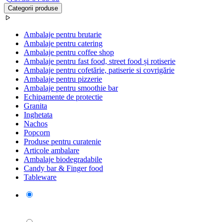
Categorii produse
Ambalaje pentru brutarie
Ambalaje pentru catering
Ambalaje pentru coffee shop
Ambalaje pentru fast food, street food și rotiserie
Ambalaje pentru cofetărie, patiserie si covrigărie
Ambalaje pentru pizzerie
Ambalaje pentru smoothie bar
Echipamente de protectie
Granita
Inghetata
Nachos
Popcorn
Produse pentru curatenie
Articole ambalare
Ambalaje biodegradabile
Candy bar & Finger food
Tableware