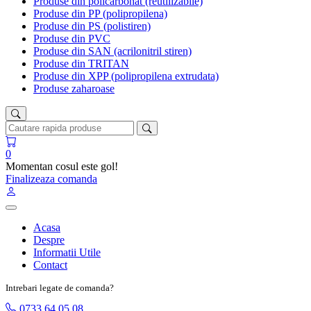
Produse din policarbonat (reutilizabile)
Produse din PP (polipropilena)
Produse din PS (polistiren)
Produse din PVC
Produse din SAN (acrilonitril stiren)
Produse din TRITAN
Produse din XPP (polipropilena extrudata)
Produse zaharoase
0
Momentan cosul este gol!
Finalizeaza comanda
Acasa
Despre
Informatii Utile
Contact
Intrebari legate de comanda?
0733 64 05 08