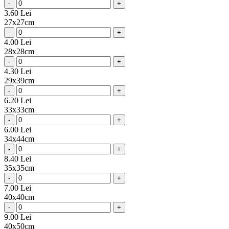
-
+
3.60 Lei
27x27cm
-
+
4.00 Lei
28x28cm
-
+
4.30 Lei
29x39cm
-
+
6.20 Lei
33x33cm
-
+
6.00 Lei
34x44cm
-
+
8.40 Lei
35x35cm
-
+
7.00 Lei
40x40cm
-
+
9.00 Lei
40x50cm