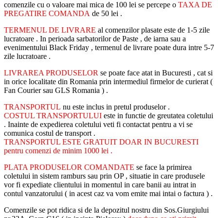
comenzile cu o valoare mai mica de 100 lei se percepe o
TAXA DE
PREGATIRE COMANDA
de 50 lei .
TERMENUL DE LIVRARE
al comenzilor plasate este de 1-5 zile
lucratoare . In perioada sarbatorilor de Paste , de iarna sau a
evenimentului Black Friday , termenul de livrare poate dura intre 5-7
zile lucratoare .
LIVRAREA PRODUSELOR
se poate face atat in Bucuresti , cat si
in orice localitate din Romania prin intermediul firmelor de curierat (
Fan Courier sau GLS Romania ) .
TRANSPORTUL
nu este inclus in pretul produselor .
COSTUL TRANSPORTULUI
este in functie de greutatea coletului
. Inainte de expedierea coletului veti fi contactat pentru a vi se
comunica costul de transport .
TRANSPORTUL ESTE GRATUIT DOAR IN BUCURESTI
pentru comenzi de minim 1000 lei .
PLATA PRODUSELOR COMANDATE
se face la primirea
coletului in sistem ramburs sau prin OP , situatie in care produsele
vor fi expediate clientului in momentul in care banii au intrat in
contul vanzatorului ( in acest caz va vom emite mai intai o factura ) .
Comenzile se pot ridica si de la depozitul nostru din Sos.Giurgiului