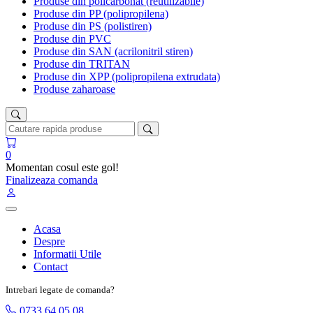
Produse din policarbonat (reutilizabile)
Produse din PP (polipropilena)
Produse din PS (polistiren)
Produse din PVC
Produse din SAN (acrilonitril stiren)
Produse din TRITAN
Produse din XPP (polipropilena extrudata)
Produse zaharoase
0
Momentan cosul este gol!
Finalizeaza comanda
Acasa
Despre
Informatii Utile
Contact
Intrebari legate de comanda?
0733 64 05 08