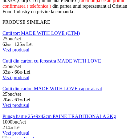
nr.33A ,Corp C16 ( in incinta Pielorex )
doar dupa ce ati primit
confirmarea ( telefonica )
din partea unui reprezentant al Cristian
Food Industry cu privire la comanda .
PRODUSE SIMILARE
Cutii tort MADE WITH LOVE (CTM)
25buc/set
62
- 125
Lei
00
00
Vezi produsul
Cutii din carton cu fereastra MADE WITH LOVE
25buc/set
33
- 60
Lei
20
00
Vezi produsul
Cutii din carton MADE WITH LOVE capac atasat
25buc/set
20
- 61
Lei
40
20
Vezi produsul
Punga hartie 25+9x42cm PAINE TRADITIONALA 2Kg
1000buc/set
214
Lei
20
Vezi produsul