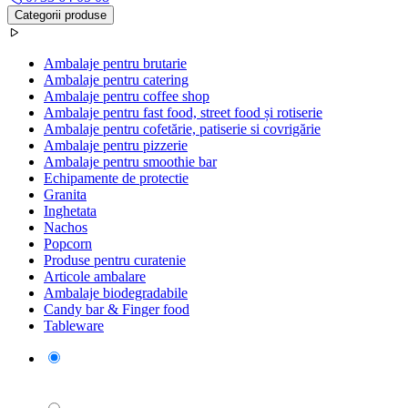
Categorii produse
Ambalaje pentru brutarie
Ambalaje pentru catering
Ambalaje pentru coffee shop
Ambalaje pentru fast food, street food și rotiserie
Ambalaje pentru cofetărie, patiserie si covrigărie
Ambalaje pentru pizzerie
Ambalaje pentru smoothie bar
Echipamente de protectie
Granita
Inghetata
Nachos
Popcorn
Produse pentru curatenie
Articole ambalare
Ambalaje biodegradabile
Candy bar & Finger food
Tableware