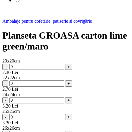
Ambalaje pentru cofetărie, patiserie si covrigărie
Planseta GROASA carton lime
green/maro
20x20cm
-
+
2.30 Lei
22x22cm
-
+
2.70 Lei
24x24cm
-
+
3.20 Lei
25x25cm
-
+
3.30 Lei
26x26cm