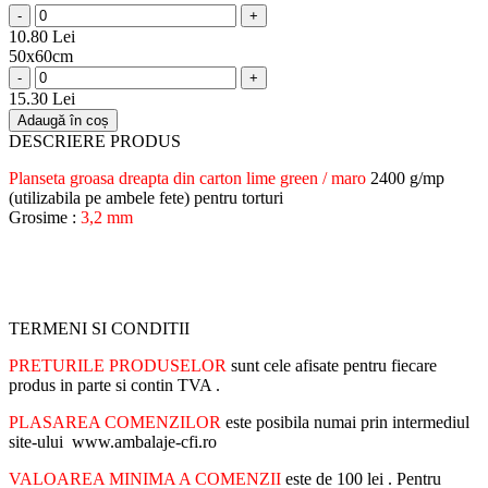
-
+
10.80 Lei
50x60cm
-
+
15.30 Lei
Adaugă în coș
DESCRIERE PRODUS
Planseta groasa dreapta din carton lime green / maro
2400 g/mp
(utilizabila pe ambele fete) pentru torturi
Grosime :
3,2 mm
TERMENI SI CONDITII
PRETURILE PRODUSELOR
sunt cele afisate pentru fiecare
produs in parte si contin TVA .
PLASAREA COMENZILOR
este posibila numai prin intermediul
site-ului www.ambalaje-cfi.ro
VALOAREA MINIMA A COMENZII
este de 100 lei . Pentru