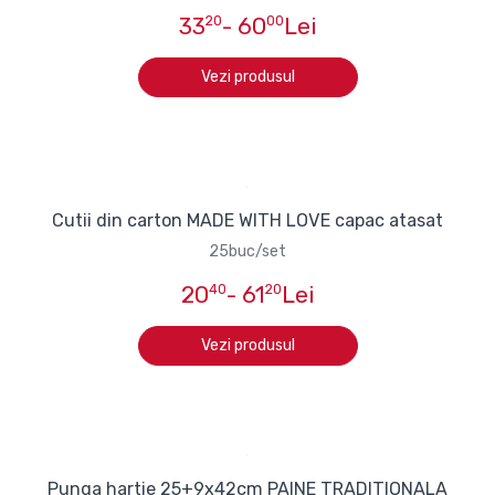
33
20
- 60
00
Lei
Vezi produsul
Cutii din carton MADE WITH LOVE capac atasat
25buc/set
20
40
- 61
20
Lei
Vezi produsul
Punga hartie 25+9x42cm PAINE TRADITIONALA