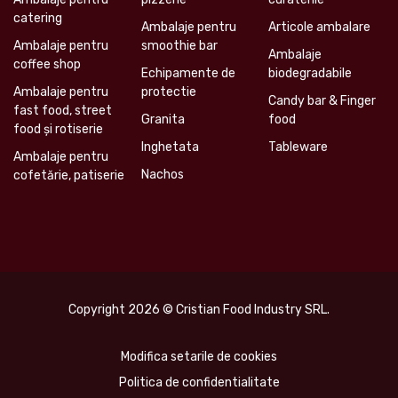
catering
Ambalaje pentru
Articole ambalare
Ambalaje pentru
smoothie bar
Ambalaje
coffee shop
Echipamente de
biodegradabile
Ambalaje pentru
protectie
Candy bar & Finger
fast food, street
Granita
food
food și rotiserie
Inghetata
Tableware
Ambalaje pentru
Nachos
cofetărie, patiserie
Copyright 2026 © Cristian Food Industry SRL.
Modifica setarile de cookies
Politica de confidentialitate