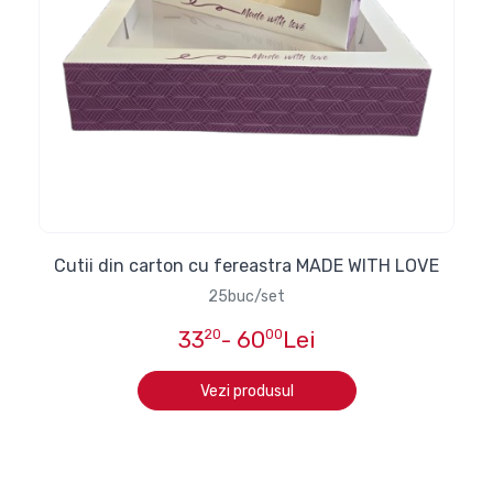
Cutii din carton cu fereastra MADE WITH LOVE
25buc/set
33
20
- 60
00
Lei
Vezi produsul