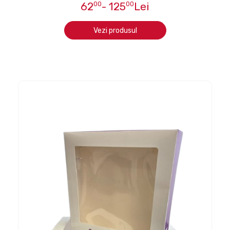
62
00
- 125
00
Lei
Vezi produsul