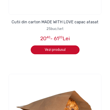
Cutii din carton MADE WITH LOVE capac atasat
25buc/set
20
40
- 61
20
Lei
Vezi produsul