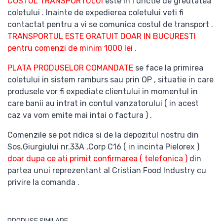
COSTUL TRANSPORTULUI
este in functie de greutatea
coletului . Inainte de expedierea coletului veti fi
contactat pentru a vi se comunica costul de transport .
TRANSPORTUL ESTE GRATUIT DOAR IN BUCURESTI
pentru comenzi de minim 1000 lei .
PLATA PRODUSELOR COMANDATE
se face la primirea
coletului in sistem ramburs sau prin OP , situatie in care
produsele vor fi expediate clientului in momentul in
care banii au intrat in contul vanzatorului ( in acest
caz va vom emite mai intai o factura ) .
Comenzile se pot ridica si de la depozitul nostru din
Sos.Giurgiului nr.33A ,Corp C16 ( in incinta Pielorex )
doar dupa ce ati primit confirmarea ( telefonica )
din
partea unui reprezentant al Cristian Food Industry cu
privire la comanda .