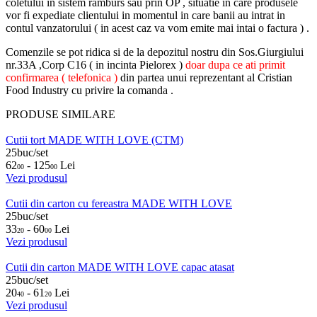
coletului in sistem ramburs sau prin OP , situatie in care produsele
vor fi expediate clientului in momentul in care banii au intrat in
contul vanzatorului ( in acest caz va vom emite mai intai o factura ) .
Comenzile se pot ridica si de la depozitul nostru din Sos.Giurgiului
nr.33A ,Corp C16 ( in incinta Pielorex )
doar dupa ce ati primit
confirmarea ( telefonica )
din partea unui reprezentant al Cristian
Food Industry cu privire la comanda .
PRODUSE SIMILARE
Cutii tort MADE WITH LOVE (CTM)
25buc/set
62
- 125
Lei
00
00
Vezi produsul
Cutii din carton cu fereastra MADE WITH LOVE
25buc/set
33
- 60
Lei
20
00
Vezi produsul
Cutii din carton MADE WITH LOVE capac atasat
25buc/set
20
- 61
Lei
40
20
Vezi produsul