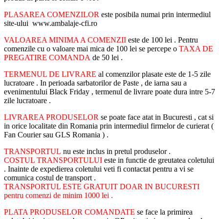
PLASAREA COMENZILOR
este posibila numai prin intermediul
site-ului www.ambalaje-cfi.ro
VALOAREA MINIMA A COMENZII
este de 100 lei . Pentru
comenzile cu o valoare mai mica de 100 lei se percepe o
TAXA DE
PREGATIRE COMANDA
de 50 lei .
TERMENUL DE LIVRARE
al comenzilor plasate este de 1-5 zile
lucratoare . In perioada sarbatorilor de Paste , de iarna sau a
evenimentului Black Friday , termenul de livrare poate dura intre 5-7
zile lucratoare .
LIVRAREA PRODUSELOR
se poate face atat in Bucuresti , cat si
in orice localitate din Romania prin intermediul firmelor de curierat (
Fan Courier sau GLS Romania ) .
TRANSPORTUL
nu este inclus in pretul produselor .
COSTUL TRANSPORTULUI
este in functie de greutatea coletului
. Inainte de expedierea coletului veti fi contactat pentru a vi se
comunica costul de transport .
TRANSPORTUL ESTE GRATUIT DOAR IN BUCURESTI
pentru comenzi de minim 1000 lei .
PLATA PRODUSELOR COMANDATE
se face la primirea