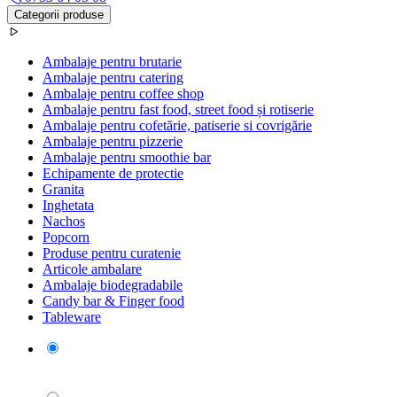
Categorii produse
Ambalaje pentru brutarie
Ambalaje pentru catering
Ambalaje pentru coffee shop
Ambalaje pentru fast food, street food și rotiserie
Ambalaje pentru cofetărie, patiserie si covrigărie
Ambalaje pentru pizzerie
Ambalaje pentru smoothie bar
Echipamente de protectie
Granita
Inghetata
Nachos
Popcorn
Produse pentru curatenie
Articole ambalare
Ambalaje biodegradabile
Candy bar & Finger food
Tableware