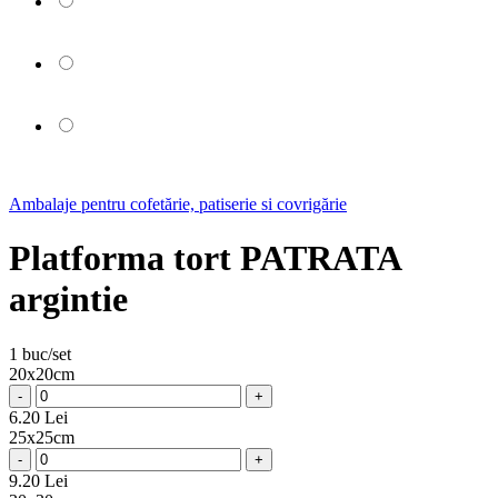
Ambalaje pentru cofetărie, patiserie si covrigărie
Platforma tort PATRATA
argintie
1 buc/set
20x20cm
-
+
6.20 Lei
25x25cm
-
+
9.20 Lei