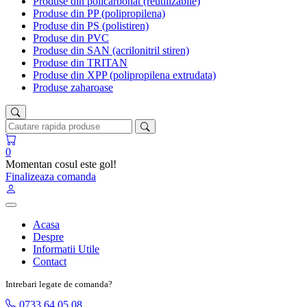
Produse din policarbonat (reutilizabile)
Produse din PP (polipropilena)
Produse din PS (polistiren)
Produse din PVC
Produse din SAN (acrilonitril stiren)
Produse din TRITAN
Produse din XPP (polipropilena extrudata)
Produse zaharoase
0
Momentan cosul este gol!
Finalizeaza comanda
Acasa
Despre
Informatii Utile
Contact
Intrebari legate de comanda?
0733 64 05 08