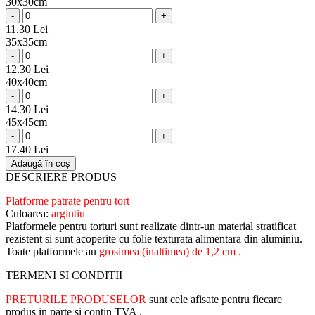
30x30cm
-
+
11.30 Lei
35x35cm
-
+
12.30 Lei
40x40cm
-
+
14.30 Lei
45x45cm
-
+
17.40 Lei
Adaugă în coș
DESCRIERE PRODUS
Platforme patrate pentru tort
Culoarea:
argintiu
Platformele pentru torturi sunt realizate dintr-un material stratificat
rezistent si sunt acoperite cu folie texturata alimentara din aluminiu.
Toate platformele au
grosimea (inaltimea) de 1,2 cm .
TERMENI SI CONDITII
PRETURILE PRODUSELOR
sunt cele afisate pentru fiecare
produs in parte si contin TVA .