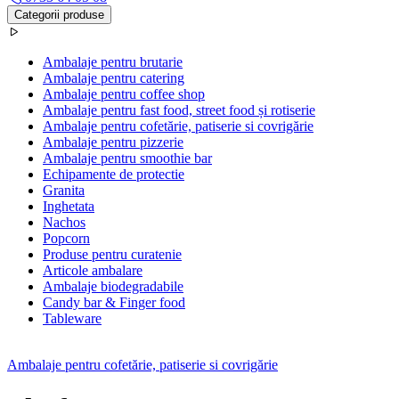
Categorii produse
Ambalaje pentru brutarie
Ambalaje pentru catering
Ambalaje pentru coffee shop
Ambalaje pentru fast food, street food și rotiserie
Ambalaje pentru cofetărie, patiserie si covrigărie
Ambalaje pentru pizzerie
Ambalaje pentru smoothie bar
Echipamente de protectie
Granita
Inghetata
Nachos
Popcorn
Produse pentru curatenie
Articole ambalare
Ambalaje biodegradabile
Candy bar & Finger food
Tableware
Ambalaje pentru cofetărie, patiserie si covrigărie