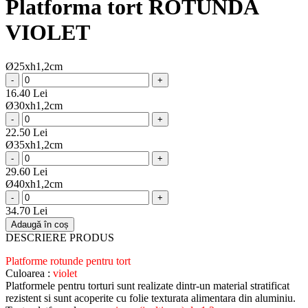
Platforma tort ROTUNDA
VIOLET
Ø25xh1,2cm
-
+
16.40 Lei
Ø30xh1,2cm
-
+
22.50 Lei
Ø35xh1,2cm
-
+
29.60 Lei
Ø40xh1,2cm
-
+
34.70 Lei
Adaugă în coș
DESCRIERE PRODUS
Platforme rotunde pentru tort
Culoarea :
violet
Platformele pentru torturi sunt realizate dintr-un material stratificat
rezistent si sunt acoperite cu folie texturata alimentara din aluminiu.