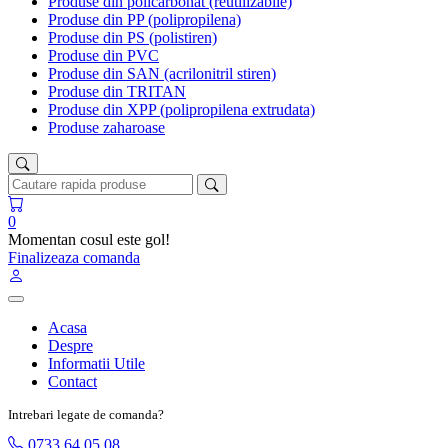
Produse din policarbonat (reutilizabile)
Produse din PP (polipropilena)
Produse din PS (polistiren)
Produse din PVC
Produse din SAN (acrilonitril stiren)
Produse din TRITAN
Produse din XPP (polipropilena extrudata)
Produse zaharoase
0
Momentan cosul este gol!
Finalizeaza comanda
Acasa
Despre
Informatii Utile
Contact
Intrebari legate de comanda?
0733 64 05 08