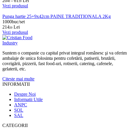
20
- 61
Lei
40
20
Vezi produsul
Punga hartie 25+9x42cm PAINE TRADITIONALA 2Kg
1000buc/set
214
Lei
20
Vezi produsul
Suntem o companie cu capital privat integral românesc şi va oferim
ambalaje de unica folosinta pentru cofetării, patiserii, brutării,
covrigării, pizzerii, fast food-uri, rotiserii, catering, cafenele,
gelaterii, etc.
Citeste mai multe
INFORMATII
Despre Noi
Informatii Utile
ANPC
SOL
SAL
CATEGORII