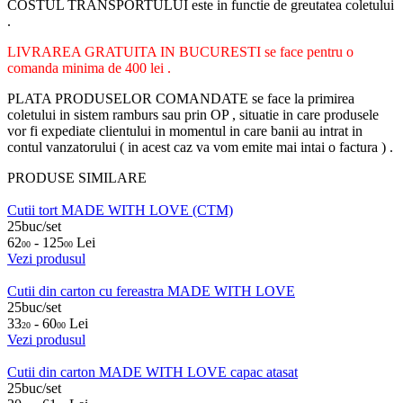
COSTUL TRANSPORTULUI este in functie de greutatea coletului
.
LIVRAREA GRATUITA IN BUCURESTI se face pentru o
comanda minima de 400 lei .
PLATA PRODUSELOR COMANDATE se face la primirea
coletului in sistem ramburs sau prin OP , situatie in care produsele
vor fi expediate clientului in momentul in care banii au intrat in
contul vanzatorului ( in acest caz va vom emite mai intai o factura ) .
PRODUSE SIMILARE
Cutii tort MADE WITH LOVE (CTM)
25buc/set
62
- 125
Lei
00
00
Vezi produsul
Cutii din carton cu fereastra MADE WITH LOVE
25buc/set
33
- 60
Lei
20
00
Vezi produsul
Cutii din carton MADE WITH LOVE capac atasat
25buc/set