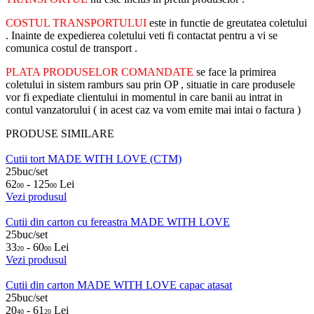
COSTUL TRANSPORTULUI
este in functie de greutatea coletului
. Inainte de expedierea coletului veti fi contactat pentru a vi se
comunica costul de transport .
PLATA PRODUSELOR COMANDATE
se face la primirea
coletului in sistem ramburs sau prin OP , situatie in care produsele
vor fi expediate clientului in momentul in care banii au intrat in
contul vanzatorului ( in acest caz va vom emite mai intai o factura )
PRODUSE SIMILARE
Cutii tort MADE WITH LOVE (CTM)
25buc/set
62
- 125
Lei
00
00
Vezi produsul
Cutii din carton cu fereastra MADE WITH LOVE
25buc/set
33
- 60
Lei
20
00
Vezi produsul
Cutii din carton MADE WITH LOVE capac atasat
25buc/set
20
- 61
Lei
40
20