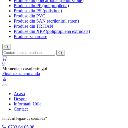
Produse din policarbonat (reutilizabile)
Produse din PP (polipropilena)
Produse din PS (polistiren)
Produse din PVC
Produse din SAN (acrilonitril stiren)
Produse din TRITAN
Produse din XPP (polipropilena extrudata)
Produse zaharoase
0
Momentan cosul este gol!
Finalizeaza comanda
Acasa
Despre
Informatii Utile
Contact
Intrebari legate de comanda?
0733 64 05 08