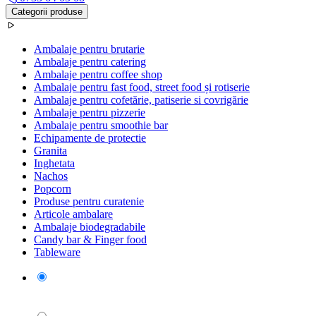
Categorii produse
Ambalaje pentru brutarie
Ambalaje pentru catering
Ambalaje pentru coffee shop
Ambalaje pentru fast food, street food și rotiserie
Ambalaje pentru cofetărie, patiserie si covrigărie
Ambalaje pentru pizzerie
Ambalaje pentru smoothie bar
Echipamente de protectie
Granita
Inghetata
Nachos
Popcorn
Produse pentru curatenie
Articole ambalare
Ambalaje biodegradabile
Candy bar & Finger food
Tableware