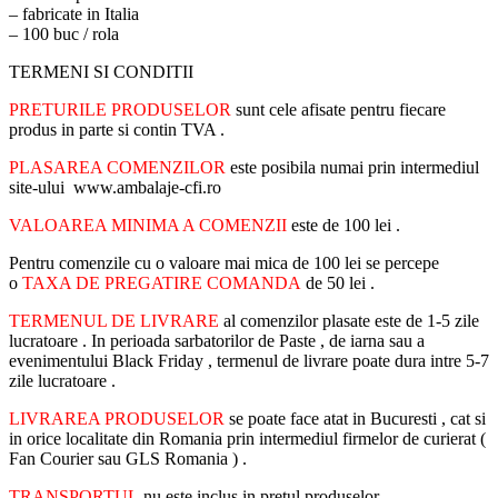
– fabricate in Italia
– 100 buc / rola
TERMENI SI CONDITII
PRETURILE PRODUSELOR
sunt cele afisate pentru fiecare
produs in parte si contin TVA .
PLASAREA COMENZILOR
este posibila numai prin intermediul
site-ului www.ambalaje-cfi.ro
VALOAREA MINIMA A COMENZII
este de 100 lei .
Pentru comenzile cu o valoare mai mica de 100 lei se percepe
o
TAXA DE PREGATIRE COMANDA
de 50 lei .
TERMENUL DE LIVRARE
al comenzilor plasate este de 1-5 zile
lucratoare . In perioada sarbatorilor de Paste , de iarna sau a
evenimentului Black Friday , termenul de livrare poate dura intre 5-7
zile lucratoare .
LIVRAREA PRODUSELOR
se poate face atat in Bucuresti , cat si
in orice localitate din Romania prin intermediul firmelor de curierat (
Fan Courier sau GLS Romania ) .
TRANSPORTUL
nu este inclus in pretul produselor .