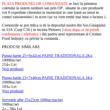
PLATA PRODUSELOR COMANDATE
se face la primirea
coletului in sistem ramburs sau prin OP , situatie in care produsele
vor fi expediate clientului in momentul in care banii au intrat in
contul vanzatorului ( in acest caz va vom emite mai intai o factura ) .
Comenzile se pot ridica si de la depozitul nostru din Sos.Giurgiului
nr.33A ,Corp C16 ( in incinta Pielorex )
doar dupa ce ati primit
confirmarea ( telefonica )
din partea unui reprezentant al Cristian
Food Industry cu privire la comanda .
PRODUSE SIMILARE
Punga hartie 25+9x42cm PAINE TRADITIONALA 2Kg
1000buc/set
214
Lei
20
Vezi produsul
Punga hartie 23+7x40cm PAINE TRADITIONALA 1Kg
1000buc/set
183
Lei
60
Vezi produsul
Servetele albe 25x25cm 100buc/pachet
100buc/set
2
- 58
Lei
10
80