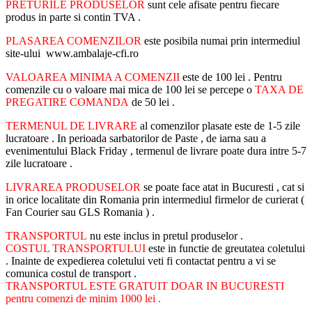
PRETURILE PRODUSELOR
sunt cele afisate pentru fiecare
produs in parte si contin TVA .
PLASAREA COMENZILOR
este posibila numai prin intermediul
site-ului www.ambalaje-cfi.ro
VALOAREA MINIMA A COMENZII
este de 100 lei . Pentru
comenzile cu o valoare mai mica de 100 lei se percepe o
TAXA DE
PREGATIRE COMANDA
de 50 lei .
TERMENUL DE LIVRARE
al comenzilor plasate este de 1-5 zile
lucratoare . In perioada sarbatorilor de Paste , de iarna sau a
evenimentului Black Friday , termenul de livrare poate dura intre 5-7
zile lucratoare .
LIVRAREA PRODUSELOR
se poate face atat in Bucuresti , cat si
in orice localitate din Romania prin intermediul firmelor de curierat (
Fan Courier sau GLS Romania ) .
TRANSPORTUL
nu este inclus in pretul produselor .
COSTUL TRANSPORTULUI
este in functie de greutatea coletului
. Inainte de expedierea coletului veti fi contactat pentru a vi se
comunica costul de transport .
TRANSPORTUL ESTE GRATUIT DOAR IN BUCURESTI
pentru comenzi de minim 1000 lei .