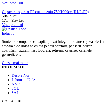
Vezi produsul
Capac transparent PP cutie meniu 750/1000cc (JH-R-PP)
50buc/set
17
- 91
Lei
90
80
Vezi produsul
Suntem o companie cu capital privat integral românesc şi va oferim
ambalaje de unica folosinta pentru cofetării, patiserii, brutării,
covrigării, pizzerii, fast food-uri, rotiserii, catering, cafenele,
gelaterii, etc.
Citeste mai multe
INFORMATII
Despre Noi
Informatii Utile
ANPC
SOL
SAL
CATEGORII