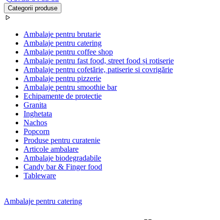
Categorii produse
Ambalaje pentru brutarie
Ambalaje pentru catering
Ambalaje pentru coffee shop
Ambalaje pentru fast food, street food și rotiserie
Ambalaje pentru cofetărie, patiserie si covrigărie
Ambalaje pentru pizzerie
Ambalaje pentru smoothie bar
Echipamente de protectie
Granita
Inghetata
Nachos
Popcorn
Produse pentru curatenie
Articole ambalare
Ambalaje biodegradabile
Candy bar & Finger food
Tableware
Ambalaje pentru catering