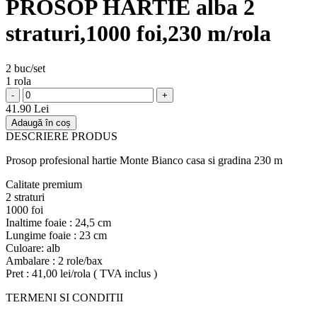
PROSOP HARTIE alba 2
straturi,1000 foi,230 m/rola
2 buc/set
1 rola
-
+
41.90 Lei
Adaugă în coș
DESCRIERE PRODUS
Prosop profesional hartie Monte Bianco casa si gradina 230 m
Calitate premium
2 straturi
1000 foi
Inaltime foaie : 24,5 cm
Lungime foaie : 23 cm
Culoare: alb
Ambalare : 2 role/bax
Pret : 41,00 lei/rola ( TVA inclus )
TERMENI SI CONDITII