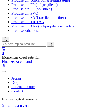
Produse din policarbonat (reutilizabile)
Produse din PP (polipropilena)
Produse din PS (polistiren)
Produse din PVC
Produse din SAN (acrilonitril stiren)
Produse din TRITAN
Produse din XPP (polipropilena extrudata)
Produse zaharoase
0
Momentan cosul este gol!
Finalizeaza comanda
Acasa
Despre
Informatii Utile
Contact
Intrebari legate de comanda?
0733 64 05 08