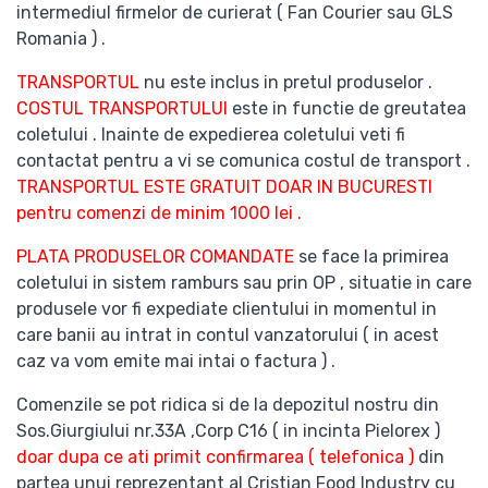
intermediul firmelor de curierat ( Fan Courier sau GLS
Romania ) .
TRANSPORTUL
nu este inclus in pretul produselor .
COSTUL TRANSPORTULUI
este in functie de greutatea
coletului . Inainte de expedierea coletului veti fi
contactat pentru a vi se comunica costul de transport .
TRANSPORTUL ESTE GRATUIT DOAR IN BUCURESTI
pentru comenzi de minim 1000 lei .
PLATA PRODUSELOR COMANDATE
se face la primirea
coletului in sistem ramburs sau prin OP , situatie in care
produsele vor fi expediate clientului in momentul in
care banii au intrat in contul vanzatorului ( in acest
caz va vom emite mai intai o factura ) .
Comenzile se pot ridica si de la depozitul nostru din
Sos.Giurgiului nr.33A ,Corp C16 ( in incinta Pielorex )
doar dupa ce ati primit confirmarea ( telefonica )
din
partea unui reprezentant al Cristian Food Industry cu