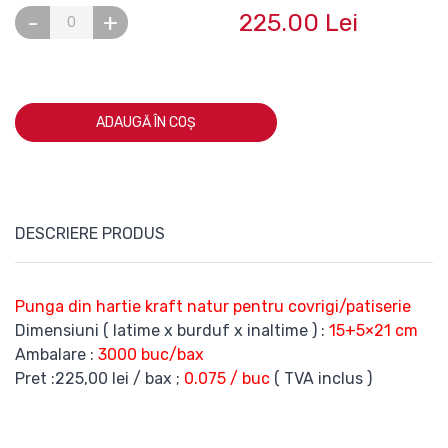
225.00 Lei
-
+
ADAUGĂ ÎN COȘ
DESCRIERE PRODUS
Punga din hartie kraft natur pentru covrigi/patiserie
Dimensiuni ( latime x burduf x inaltime ) :
15+5×21 cm
Ambalare :
3000 buc/bax
Pret :225,00 lei / bax ;
0.075 / buc
( TVA inclus )