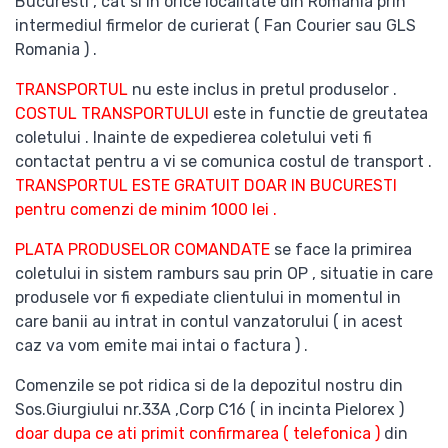
Bucuresti , cat si in orice localitate din Romania prin
intermediul firmelor de curierat ( Fan Courier sau GLS
Romania ) .
TRANSPORTUL
nu este inclus in pretul produselor .
COSTUL TRANSPORTULUI
este in functie de greutatea
coletului . Inainte de expedierea coletului veti fi
contactat pentru a vi se comunica costul de transport .
TRANSPORTUL ESTE GRATUIT DOAR IN BUCURESTI
pentru comenzi de minim 1000 lei .
PLATA PRODUSELOR COMANDATE
se face la primirea
coletului in sistem ramburs sau prin OP , situatie in care
produsele vor fi expediate clientului in momentul in
care banii au intrat in contul vanzatorului ( in acest
caz va vom emite mai intai o factura ) .
Comenzile se pot ridica si de la depozitul nostru din
Sos.Giurgiului nr.33A ,Corp C16 ( in incinta Pielorex )
doar dupa ce ati primit confirmarea ( telefonica )
din