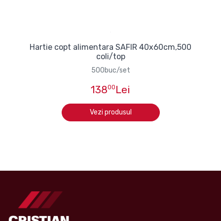
Hartie copt alimentara SAFIR 40x60cm,500
coli/top
500buc/set
138
00
Lei
Vezi produsul