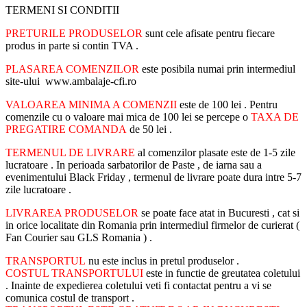
TERMENI SI CONDITII
PRETURILE PRODUSELOR
sunt cele afisate pentru fiecare
produs in parte si contin TVA .
PLASAREA COMENZILOR
este posibila numai prin intermediul
site-ului www.ambalaje-cfi.ro
VALOAREA MINIMA A COMENZII
este de 100 lei . Pentru
comenzile cu o valoare mai mica de 100 lei se percepe o
TAXA DE
PREGATIRE COMANDA
de 50 lei .
TERMENUL DE LIVRARE
al comenzilor plasate este de 1-5 zile
lucratoare . In perioada sarbatorilor de Paste , de iarna sau a
evenimentului Black Friday , termenul de livrare poate dura intre 5-7
zile lucratoare .
LIVRAREA PRODUSELOR
se poate face atat in Bucuresti , cat si
in orice localitate din Romania prin intermediul firmelor de curierat (
Fan Courier sau GLS Romania ) .
TRANSPORTUL
nu este inclus in pretul produselor .
COSTUL TRANSPORTULUI
este in functie de greutatea coletului
. Inainte de expedierea coletului veti fi contactat pentru a vi se
comunica costul de transport .