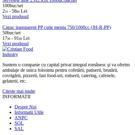
Servetele albe 25x25cm 100buc/pachet
100buc/set
2
- 58
Lei
10
80
Vezi produsul
Capac transparent PP cutie meniu 750/1000cc (JH-R-PP)
50buc/set
17
- 91
Lei
90
80
Vezi produsul
Suntem o companie cu capital privat integral românesc şi va oferim
ambalaje de unica folosinta pentru cofetării, patiserii, brutării,
covrigării, pizzerii, fast food-uri, rotiserii, catering, cafenele,
gelaterii, etc.
Citeste mai multe
INFORMATII
Despre Noi
Informatii Utile
ANPC
SOL
SAL