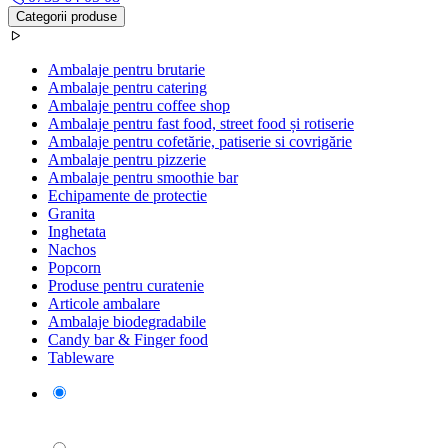
Categorii produse
Ambalaje pentru brutarie
Ambalaje pentru catering
Ambalaje pentru coffee shop
Ambalaje pentru fast food, street food și rotiserie
Ambalaje pentru cofetărie, patiserie si covrigărie
Ambalaje pentru pizzerie
Ambalaje pentru smoothie bar
Echipamente de protectie
Granita
Inghetata
Nachos
Popcorn
Produse pentru curatenie
Articole ambalare
Ambalaje biodegradabile
Candy bar & Finger food
Tableware