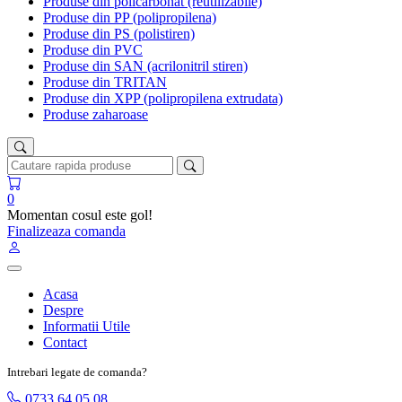
Produse din policarbonat (reutilizabile)
Produse din PP (polipropilena)
Produse din PS (polistiren)
Produse din PVC
Produse din SAN (acrilonitril stiren)
Produse din TRITAN
Produse din XPP (polipropilena extrudata)
Produse zaharoase
0
Momentan cosul este gol!
Finalizeaza comanda
Acasa
Despre
Informatii Utile
Contact
Intrebari legate de comanda?
0733 64 05 08