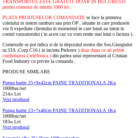
TRANSPORTUL ESTE GRATUIT DOAR IN BUCURESTI
pentru comenzi de minim 1000 lei .
PLATA PRODUSELOR COMANDATE
se face la primirea
coletului in sistem ramburs sau prin OP , situatie in care produsele
vor fi expediate clientului in momentul in care banii au intrat in
contul vanzatorului ( in acest caz va vom emite mai intai o factura ) .
Comenzile se pot ridica si de la depozitul nostru din Sos.Giurgiului
nr.33A ,Corp C16 ( in incinta Pielorex )
doar dupa ce ati primit
confirmarea ( telefonica )
din partea unui reprezentant al Cristian
Food Industry cu privire la comanda .
PRODUSE SIMILARE
Punga hartie 25+9x42cm PAINE TRADITIONALA 2Kg
1000buc/set
214
Lei
20
Vezi produsul
Punga hartie 23+7x40cm PAINE TRADITIONALA 1Kg
1000buc/set
183
Lei
60
Vezi produsul