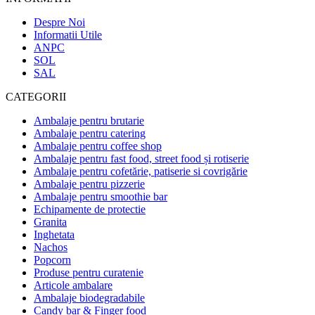
Despre Noi
Informatii Utile
ANPC
SOL
SAL
CATEGORII
Ambalaje pentru brutarie
Ambalaje pentru catering
Ambalaje pentru coffee shop
Ambalaje pentru fast food, street food și rotiserie
Ambalaje pentru cofetărie, patiserie si covrigărie
Ambalaje pentru pizzerie
Ambalaje pentru smoothie bar
Echipamente de protectie
Granita
Inghetata
Nachos
Popcorn
Produse pentru curatenie
Articole ambalare
Ambalaje biodegradabile
Candy bar & Finger food