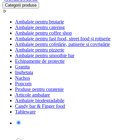
Categorii produse
Ambalaje pentru brutarie
Ambalaje pentru catering
Ambalaje pentru coffee shop
Ambalaje pentru fast food, street food și rotiserie
Ambalaje pentru cofetărie, patiserie si covrigărie
Ambalaje pentru pizzerie
Ambalaje pentru smoothie bar
Echipamente de protectie
Granita
Inghetata
Nachos
Popcorn
Produse pentru curatenie
Articole ambalare
Ambalaje biodegradabile
Candy bar & Finger food
Tableware