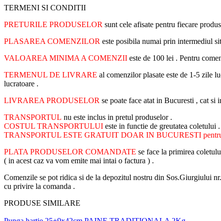
TERMENI SI CONDITII
PRETURILE PRODUSELOR
sunt cele afisate pentru fiecare produs
PLASAREA COMENZILOR
este posibila numai prin intermediul s
VALOAREA MINIMA A COMENZII
este de 100 lei . Pentru come
TERMENUL DE LIVRARE
al comenzilor plasate este de 1-5 zile lu
lucratoare .
LIVRAREA PRODUSELOR
se poate face atat in Bucuresti , cat s
TRANSPORTUL
nu este inclus in pretul produselor .
COSTUL TRANSPORTULUI
este in functie de greutatea coletului 
TRANSPORTUL ESTE GRATUIT DOAR IN BUCURESTI pentru com
PLATA PRODUSELOR COMANDATE
se face la primirea coletul
( in acest caz va vom emite mai intai o factura ) .
Comenzile se pot ridica si de la depozitul nostru din Sos.Giurgiului n
cu privire la comanda .
PRODUSE SIMILARE
Punga hartie 25+9x42cm PAINE TRADITIONALA 2Kg