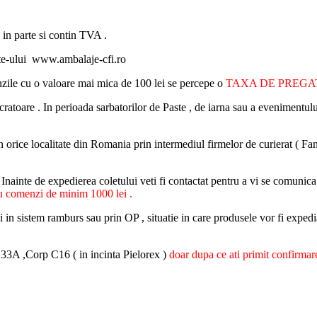
 in parte si contin TVA .
ite-ului www.ambalaje-cfi.ro
nzile cu o valoare mai mica de 100 lei se percepe o
TAXA DE PREG
cratoare . In perioada sarbatorilor de Paste , de iarna sau a evenimentulu
i in orice localitate din Romania prin intermediul firmelor de curierat (
. Inainte de expedierea coletului veti fi contactat pentru a vi se comunica
enzi de minim 1000 lei .
ui in sistem ramburs sau prin OP , situatie in care produsele vor fi expedi
r.33A ,Corp C16 ( in incinta Pielorex )
doar dupa ce ati primit confirmare