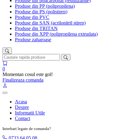
Produse din policarbonat (reutilizabile)
Produse din PP (polipropilena)
Produse din PS (polistiren)
Produse din PVC
Produse din SAN (acrilonitril stiren)
Produse din TRITAN
Produse din XPP (polipropilena extrudata)
Produse zaharoase
0
Momentan cosul este gol!
Finalizeaza comanda
Acasa
Despre
Informatii Utile
Contact
Intrebari legate de comanda?
0733 64 05 08