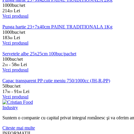
1000buc/set
214
Lei
20
Vezi produsul
Punga hartie 23+7x40cm PAINE TRADITIONALA 1Kg
1000buc/set
183
Lei
60
Vezi produsul
Servetele albe 25x25cm 100buc/pachet
100buc/set
2
- 58
Lei
10
80
Vezi produsul
Capac transparent PP cutie meniu 750/1000cc (JH-R-PP)
50buc/set
17
- 91
Lei
90
80
Vezi produsul
Suntem o companie cu capital privat integral românesc şi va oferim ambalaj
Citeste mai multe
INFORMATII