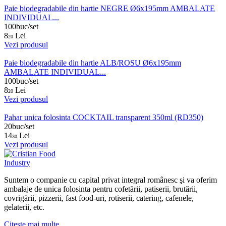
Paie biodegradabile din hartie NEGRE Ø6x195mm AMBALATE
INDIVIDUAL...
100buc/set
8
Lei
20
Vezi produsul
Paie biodegradabile din hartie ALB/ROSU Ø6x195mm
AMBALATE INDIVIDUAL...
100buc/set
8
Lei
20
Vezi produsul
Pahar unica folosinta COCKTAIL transparent 350ml (RD350)
20buc/set
14
Lei
30
Vezi produsul
Suntem o companie cu capital privat integral românesc şi va oferim
ambalaje de unica folosinta pentru cofetării, patiserii, brutării,
covrigării, pizzerii, fast food-uri, rotiserii, catering, cafenele,
gelaterii, etc.
Citeste mai multe