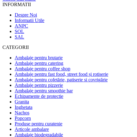
INFORMATII
Despre Noi
Informatii Utile
ANPC
SOL
SAL
CATEGORII
Ambalaje pentru brutarie
Ambalaje pentru catering
Ambalaje pentru coffee shop
Ambalaje pentru fast food, street food și rotiserie
Ambalaje pentru cofetărie, patiserie si covrigărie
Ambalaje pentru pizzerie
Ambalaje pentru smoothie bar
Echipamente de protectie
Granita
Inghetata
Nachos
Popcorn
Produse pentru curatenie
Articole ambalare
Ambalaje biodegradabile