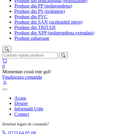
Produse din policarbonat (reutilizabile)
Produse din PP (polipropilena)
Produse din PS (polistiren)
Produse din PVC
Produse din SAN (acrilonitril stiren)
Produse din TRITAN
Produse din XPP (polipropilena extrudata)
Produse zaharoase
0
Momentan cosul este gol!
Finalizeaza comanda
Acasa
Despre
Informatii Utile
Contact
Intrebari legate de comanda?
0733 64 05 08