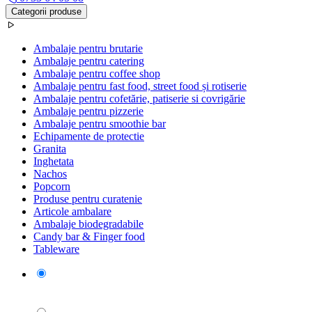
Categorii produse
Ambalaje pentru brutarie
Ambalaje pentru catering
Ambalaje pentru coffee shop
Ambalaje pentru fast food, street food și rotiserie
Ambalaje pentru cofetărie, patiserie si covrigărie
Ambalaje pentru pizzerie
Ambalaje pentru smoothie bar
Echipamente de protectie
Granita
Inghetata
Nachos
Popcorn
Produse pentru curatenie
Articole ambalare
Ambalaje biodegradabile
Candy bar & Finger food
Tableware