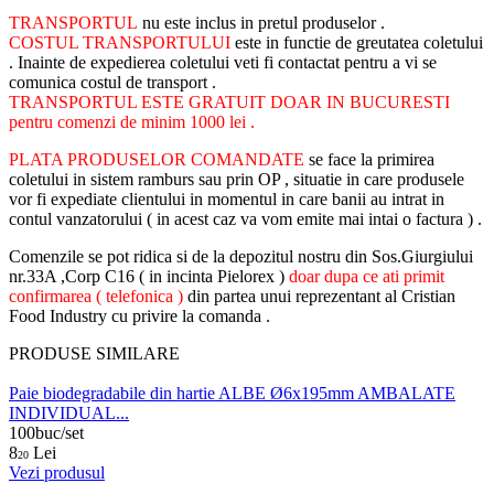
TRANSPORTUL
nu este inclus in pretul produselor .
COSTUL TRANSPORTULUI
este in functie de greutatea coletului
. Inainte de expedierea coletului veti fi contactat pentru a vi se
comunica costul de transport .
TRANSPORTUL ESTE GRATUIT DOAR IN BUCURESTI
pentru comenzi de minim 1000 lei .
PLATA PRODUSELOR COMANDATE
se face la primirea
coletului in sistem ramburs sau prin OP , situatie in care produsele
vor fi expediate clientului in momentul in care banii au intrat in
contul vanzatorului ( in acest caz va vom emite mai intai o factura ) .
Comenzile se pot ridica si de la depozitul nostru din Sos.Giurgiului
nr.33A ,Corp C16 ( in incinta Pielorex )
doar dupa ce ati primit
confirmarea ( telefonica )
din partea unui reprezentant al Cristian
Food Industry cu privire la comanda .
PRODUSE SIMILARE
Paie biodegradabile din hartie ALBE Ø6x195mm AMBALATE
INDIVIDUAL...
100buc/set
8
Lei
20
Vezi produsul