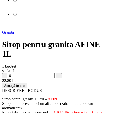
Granita
Sirop pentru granita AFINE
1L
1 buc/set
sticla 1L
-
+
22.80 Lei
Adaugă în coș
DESCRIERE PRODUS
Sirop pentru granita 1 litru –
AFINE
Siropul nu necesita nici un alt adaos (zahar, indulcitor sau
aromatizant).
Raport de amestec recomandat :
1:9 ( 1 litru sirop + 9 litri apa )