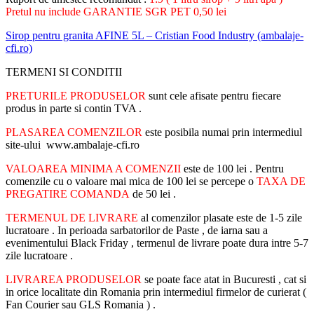
Pretul nu include GARANTIE SGR PET 0,50 lei
Sirop pentru granita AFINE 5L – Cristian Food Industry (ambalaje-
cfi.ro)
TERMENI SI CONDITII
PRETURILE PRODUSELOR
sunt cele afisate pentru fiecare
produs in parte si contin TVA .
PLASAREA COMENZILOR
este posibila numai prin intermediul
site-ului www.ambalaje-cfi.ro
VALOAREA MINIMA A COMENZII
este de 100 lei . Pentru
comenzile cu o valoare mai mica de 100 lei se percepe o
TAXA DE
PREGATIRE COMANDA
de 50 lei .
TERMENUL DE LIVRARE
al comenzilor plasate este de 1-5 zile
lucratoare . In perioada sarbatorilor de Paste , de iarna sau a
evenimentului Black Friday , termenul de livrare poate dura intre 5-7
zile lucratoare .
LIVRAREA PRODUSELOR
se poate face atat in Bucuresti , cat si
in orice localitate din Romania prin intermediul firmelor de curierat (
Fan Courier sau GLS Romania ) .