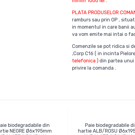
minim 1000 lei .
PLATA PRODUSELOR COM
ramburs sau prin OP , situat
in momentul in care banii au
va vom emite mai intai o fac
Comenzile se pot ridica si d
,Corp C16 ( in incinta Pielor
telefonica )
din partea unui
privire la comanda .
aie biodegradabile din
Paie biodegradabile d
artie NEGRE Ø6x195mm
hartie ALB/ROSU Ø6x1