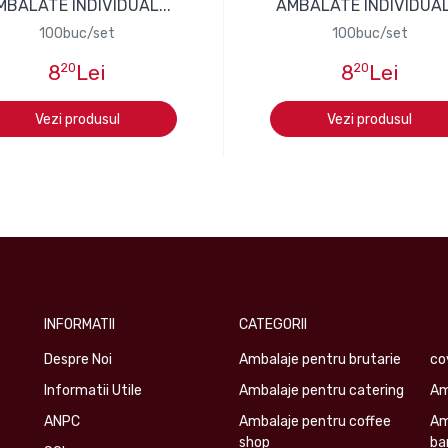
MBALATE INDIVIDUAL...
AMBALATE INDIVIDUAL.
100buc/set
100buc/set
8
20
Lei
8
20
Lei
Vezi produsul
Vezi produsul
INFORMATII
CATEGORII
Despre Noi
Ambalaje pentru brutarie
co
Informatii Utile
Ambalaje pentru catering
Am
ANPC
Ambalaje pentru coffee
Am
shop
ba