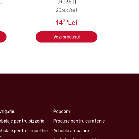
..
(RD350)
20buc/set
14
30
Lei
Vezi produsul
vrigărie
Popcorn
balaje pentru pizzerie
Produse pentru curatenie
balaje pentru smoothie
Articole ambalare
r