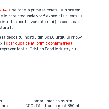
ANDATE
se face la primirea coletului in sistem
ie in care produsele vor fi expediate clientului
 intrat in contul vanzatorului ( in acest caz
tura ) .
e la depozitul nostru din Sos.Giurgiului nr.33A
ex )
doar dupa ce ati primit confirmarea (
 reprezentant al Cristian Food Industry cu
in
Pahar unica folosinta
95mm
COCKTAIL transparent 350ml