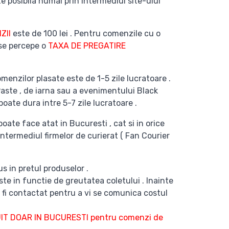
e posibila numai prin intermediul site-ului
ZII
este de 100 lei . Pentru comenzile cu o
 se percepe o
TAXA DE PREGATIRE
menzilor plasate este de 1-5 zile lucratoare .
Paste , de iarna sau a evenimentului Black
poate dura intre 5-7 zile lucratoare .
poate face atat in Bucuresti , cat si in orice
intermediul firmelor de curierat ( Fan Courier
s in pretul produselor .
te in functie de greutatea coletului . Inainte
 fi contactat pentru a vi se comunica costul
T DOAR IN BUCURESTI pentru comenzi de