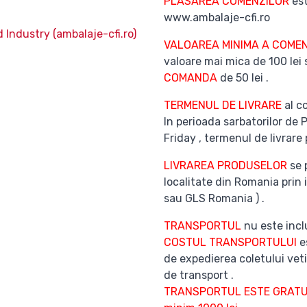
PLASAREA COMENZILOR
est
www.ambalaje-cfi.ro
 Industry (ambalaje-cfi.ro)
VALOAREA MINIMA A COMEN
valoare mai mica de 100 lei
COMANDA
de 50 lei .
TERMENUL DE LIVRARE
al co
In perioada sarbatorilor de 
Friday , termenul de livrare 
LIVRAREA PRODUSELOR
se 
localitate din Romania prin 
sau GLS Romania ) .
TRANSPORTUL
nu este inclu
COSTUL TRANSPORTULUI
es
de expedierea coletului veti
de transport .
TRANSPORTUL ESTE GRATUI