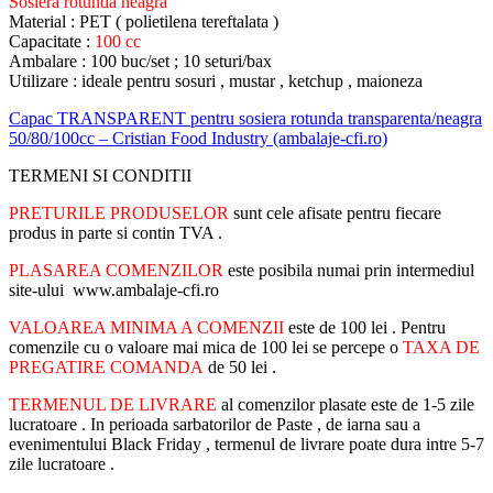
Sosiera rotunda neagra
Material : PET ( polietilena tereftalata )
Capacitate :
100 cc
Ambalare : 100 buc/set ; 10 seturi/bax
Utilizare : ideale pentru sosuri , mustar , ketchup , maioneza
Capac TRANSPARENT pentru sosiera rotunda transparenta/neagra
50/80/100cc – Cristian Food Industry (ambalaje-cfi.ro)
TERMENI SI CONDITII
PRETURILE PRODUSELOR
sunt cele afisate pentru fiecare
produs in parte si contin TVA .
PLASAREA COMENZILOR
este posibila numai prin intermediul
site-ului www.ambalaje-cfi.ro
VALOAREA MINIMA A COMENZII
este de 100 lei . Pentru
comenzile cu o valoare mai mica de 100 lei se percepe o
TAXA DE
PREGATIRE COMANDA
de 50 lei .
TERMENUL DE LIVRARE
al comenzilor plasate este de 1-5 zile
lucratoare . In perioada sarbatorilor de Paste , de iarna sau a
evenimentului Black Friday , termenul de livrare poate dura intre 5-7
zile lucratoare .