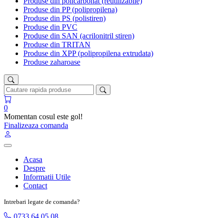
Produse din policarbonat (reutilizabile)
Produse din PP (polipropilena)
Produse din PS (polistiren)
Produse din PVC
Produse din SAN (acrilonitril stiren)
Produse din TRITAN
Produse din XPP (polipropilena extrudata)
Produse zaharoase
0
Momentan cosul este gol!
Finalizeaza comanda
Acasa
Despre
Informatii Utile
Contact
Intrebari legate de comanda?
0733 64 05 08