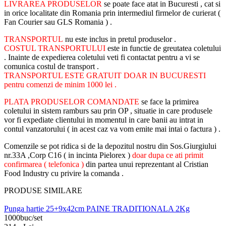
LIVRAREA PRODUSELOR
se poate face atat in Bucuresti , cat si
in orice localitate din Romania prin intermediul firmelor de curierat (
Fan Courier sau GLS Romania ) .
TRANSPORTUL
nu este inclus in pretul produselor .
COSTUL TRANSPORTULUI
este in functie de greutatea coletului
. Inainte de expedierea coletului veti fi contactat pentru a vi se
comunica costul de transport .
TRANSPORTUL ESTE GRATUIT DOAR IN BUCURESTI
pentru comenzi de minim 1000 lei .
PLATA PRODUSELOR COMANDATE
se face la primirea
coletului in sistem ramburs sau prin OP , situatie in care produsele
vor fi expediate clientului in momentul in care banii au intrat in
contul vanzatorului ( in acest caz va vom emite mai intai o factura ) .
Comenzile se pot ridica si de la depozitul nostru din Sos.Giurgiului
nr.33A ,Corp C16 ( in incinta Pielorex )
doar dupa ce ati primit
confirmarea ( telefonica )
din partea unui reprezentant al Cristian
Food Industry cu privire la comanda .
PRODUSE SIMILARE
Punga hartie 25+9x42cm PAINE TRADITIONALA 2Kg
1000buc/set