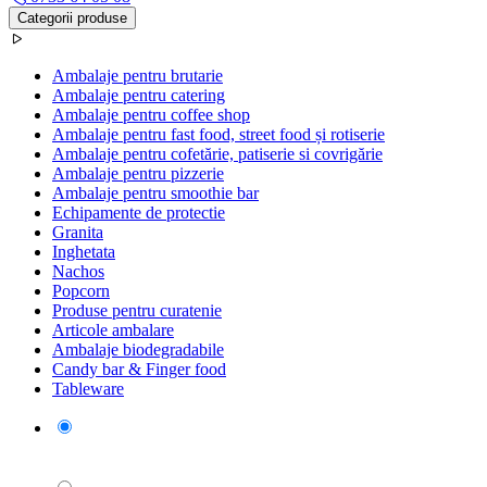
Categorii produse
Ambalaje pentru brutarie
Ambalaje pentru catering
Ambalaje pentru coffee shop
Ambalaje pentru fast food, street food și rotiserie
Ambalaje pentru cofetărie, patiserie si covrigărie
Ambalaje pentru pizzerie
Ambalaje pentru smoothie bar
Echipamente de protectie
Granita
Inghetata
Nachos
Popcorn
Produse pentru curatenie
Articole ambalare
Ambalaje biodegradabile
Candy bar & Finger food
Tableware