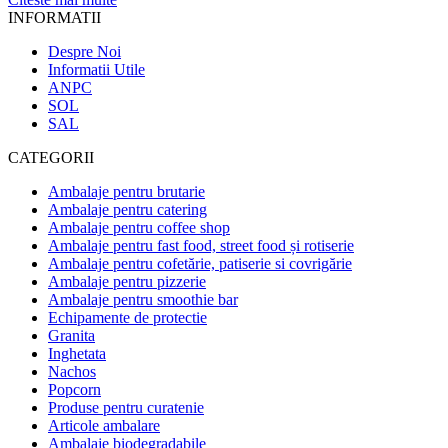
INFORMATII
Despre Noi
Informatii Utile
ANPC
SOL
SAL
CATEGORII
Ambalaje pentru brutarie
Ambalaje pentru catering
Ambalaje pentru coffee shop
Ambalaje pentru fast food, street food și rotiserie
Ambalaje pentru cofetărie, patiserie si covrigărie
Ambalaje pentru pizzerie
Ambalaje pentru smoothie bar
Echipamente de protectie
Granita
Inghetata
Nachos
Popcorn
Produse pentru curatenie
Articole ambalare
Ambalaje biodegradabile