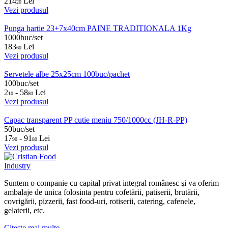
214
Lei
20
Vezi produsul
Punga hartie 23+7x40cm PAINE TRADITIONALA 1Kg
1000buc/set
183
Lei
60
Vezi produsul
Servetele albe 25x25cm 100buc/pachet
100buc/set
2
- 58
Lei
10
80
Vezi produsul
Capac transparent PP cutie meniu 750/1000cc (JH-R-PP)
50buc/set
17
- 91
Lei
90
80
Vezi produsul
Suntem o companie cu capital privat integral românesc şi va oferim
ambalaje de unica folosinta pentru cofetării, patiserii, brutării,
covrigării, pizzerii, fast food-uri, rotiserii, catering, cafenele,
gelaterii, etc.
Citeste mai multe