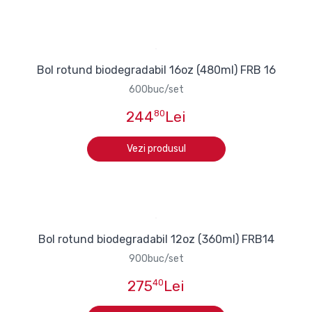
Bol rotund biodegradabil 16oz (480ml) FRB 16
600buc/set
244
80
Lei
Vezi produsul
Bol rotund biodegradabil 12oz (360ml) FRB14
900buc/set
275
40
Lei