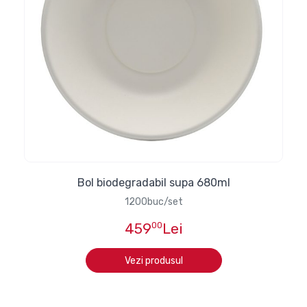
Bol biodegradabil supa 680ml
1200buc/set
459
00
Lei
Vezi produsul