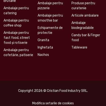
brutarie
Ambalaje pentru
Produse pentru
Ambalaje pentru
pizzerie
curatenie
catering
Ambalaje pentru
Articole ambalare
Ambalaje pentru
smoothie bar
Ambalaje
coffee shop
Echipamente de
biodegradabile
Ambalaje pentru
protectie
Candy bar & Finger
fast food, street
Granita
food
food și rotiserie
Inghetata
Tableware
Ambalaje pentru
Nachos
cofetărie, patiserie
Copyright 2026 © Cristian Food Industry SRL.
Modifica setarile de cookies