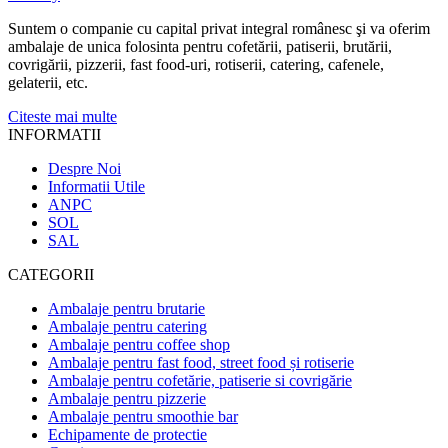
Suntem o companie cu capital privat integral românesc şi va oferim
ambalaje de unica folosinta pentru cofetării, patiserii, brutării,
covrigării, pizzerii, fast food-uri, rotiserii, catering, cafenele,
gelaterii, etc.
Citeste mai multe
INFORMATII
Despre Noi
Informatii Utile
ANPC
SOL
SAL
CATEGORII
Ambalaje pentru brutarie
Ambalaje pentru catering
Ambalaje pentru coffee shop
Ambalaje pentru fast food, street food și rotiserie
Ambalaje pentru cofetărie, patiserie si covrigărie
Ambalaje pentru pizzerie
Ambalaje pentru smoothie bar
Echipamente de protectie