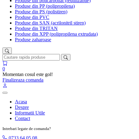
Produse din policarbonat (reutilizabile)
Produse din PP (polipropilena)
Produse din PS (polistiren)
Produse din PVC
Produse din SAN (acrilonitril stiren)
Produse din TRITAN
Produse din XPP (polipropilena extrudata)
Produse zaharoase
0
Momentan cosul este gol!
Finalizeaza comanda
Acasa
Despre
Informatii Utile
Contact
Intrebari legate de comanda?
0733 64 05 08