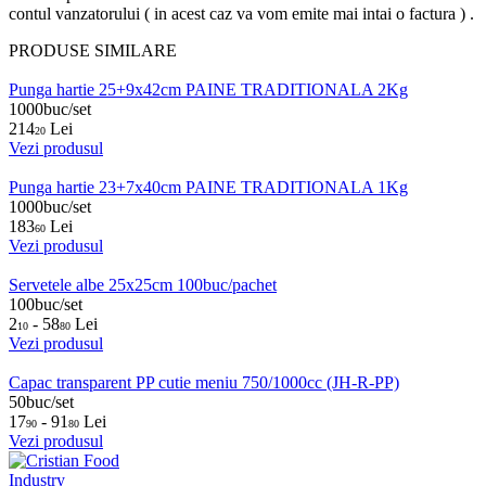
contul vanzatorului ( in acest caz va vom emite mai intai o factura ) .
PRODUSE SIMILARE
Punga hartie 25+9x42cm PAINE TRADITIONALA 2Kg
1000buc/set
214
Lei
20
Vezi produsul
Punga hartie 23+7x40cm PAINE TRADITIONALA 1Kg
1000buc/set
183
Lei
60
Vezi produsul
Servetele albe 25x25cm 100buc/pachet
100buc/set
2
- 58
Lei
10
80
Vezi produsul
Capac transparent PP cutie meniu 750/1000cc (JH-R-PP)
50buc/set
17
- 91
Lei
90
80
Vezi produsul