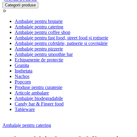
Categorii produse
Ambalaje pentru brutarie
Ambalaje pentru catering
Ambalaje pentru coffee shop
Ambalaje pentru fast food, street food și rotiserie
Ambalaje pentru cofetărie, patiserie si covrigărie
Ambalaje pentru pizzerie
Ambalaje pentru smoothie bar
Echipamente de protectie
Granita
Inghetata
Nachos
Popcorn
Produse pentru curatenie
Articole ambalare
Ambalaje biodegradabile
Candy bar & Finger food
Tableware
Ambalaje pentru catering