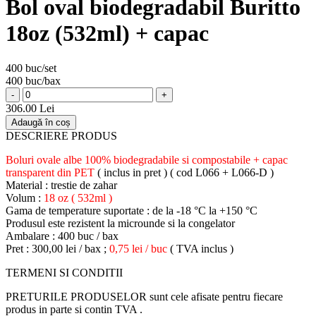
Bol oval biodegradabil Buritto
18oz (532ml) + capac
400 buc/set
400 buc/bax
-
+
306.00 Lei
Adaugă în coș
DESCRIERE PRODUS
Boluri ovale albe 100% biodegradabile si compostabile + capac
transparent din PET
( inclus in pret ) ( cod L066 + L066-D )
Material : trestie de zahar
Volum :
18 oz ( 532ml )
Gama de temperature suportate : de la -18 °C la +150 °C
Produsul este rezistent la microunde si la congelator
Ambalare : 400 buc / bax
Pret : 300,00 lei / bax ;
0,75 lei / buc
( TVA inclus )
TERMENI SI CONDITII
PRETURILE PRODUSELOR sunt cele afisate pentru fiecare
produs in parte si contin TVA .