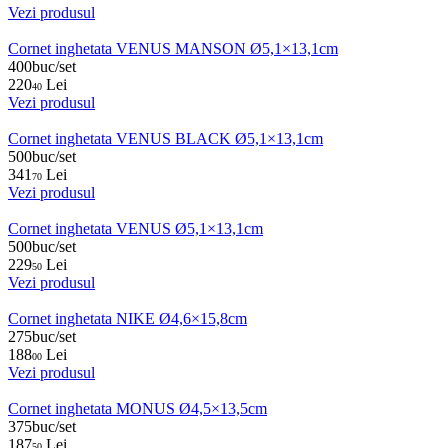
Vezi produsul
Cornet inghetata VENUS MANSON Ø5,1×13,1cm
400buc/set
220
Lei
40
Vezi produsul
Cornet inghetata VENUS BLACK Ø5,1×13,1cm
500buc/set
341
Lei
70
Vezi produsul
Cornet inghetata VENUS Ø5,1×13,1cm
500buc/set
229
Lei
50
Vezi produsul
Cornet inghetata NIKE Ø4,6×15,8cm
275buc/set
188
Lei
00
Vezi produsul
Cornet inghetata MONUS Ø4,5×13,5cm
375buc/set
187
Lei
50