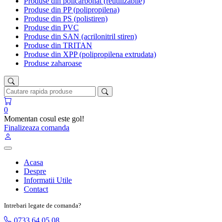
Produse din policarbonat (reutilizabile)
Produse din PP (polipropilena)
Produse din PS (polistiren)
Produse din PVC
Produse din SAN (acrilonitril stiren)
Produse din TRITAN
Produse din XPP (polipropilena extrudata)
Produse zaharoase
0
Momentan cosul este gol!
Finalizeaza comanda
Acasa
Despre
Informatii Utile
Contact
Intrebari legate de comanda?
0733 64 05 08