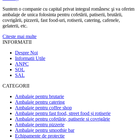
Suntem o companie cu capital privat integral românesc şi va oferim
ambalaje de unica folosinta pentru cofetării, patiserii, brutării,
covrigării, pizzerii, fast food-uri, rotiserii, catering, cafenele,
gelaterii, etc.
Citeste mai multe
INFORMATII
Despre Noi
Informatii Utile
ANPC
SOL
SAL
CATEGORII
Ambalaje pentru brutarie
Ambalaje pentru catering
Ambalaje pentru coffee shop
Ambalaje pentru fast food, street food și rotiserie
Ambalaje pentru cofetărie, patiserie si covrigărie
Ambalaje pentru pizzerie
Ambalaje pentru smoothie bar
Echipamente de protectie