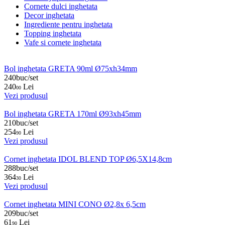
Cornete dulci inghetata
Decor inghetata
Ingrediente pentru inghetata
Topping inghetata
Vafe si cornete inghetata
Bol inghetata GRETA 90ml Ø75xh34mm
240buc/set
240
Lei
00
Vezi produsul
Bol inghetata GRETA 170ml Ø93xh45mm
210buc/set
254
Lei
90
Vezi produsul
Cornet inghetata IDOL BLEND TOP Ø6,5X14,8cm
288buc/set
364
Lei
30
Vezi produsul
Cornet inghetata MINI CONO Ø2,8x 6,5cm
209buc/set
61
Lei
90