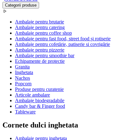
Categorii produse
Ambalaje pentru brutarie
Ambalaje pentru catering
Ambalaje pentru coffee shop
Ambalaje pentru fast food, street food și rotiserie
Ambalaje pentru cofetărie, patiserie si covrigărie
Ambalaje pentru pizzerie
Ambalaje pentru smoothie bar
Echipamente de protectie
Granita
Inghetata
Nachos
Popcorn
Produse pentru curatenie
Articole ambalare
Ambalaje biodegradabile
Candy bar & Finger food
Tableware
Cornete dulci inghetata
Ambalaje pentru inghetata