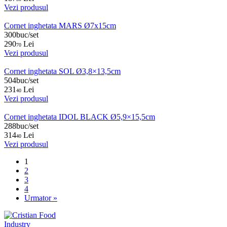
Vezi produsul
Cornet inghetata MARS Ø7x15cm
300buc/set
290
Lei
70
Vezi produsul
Cornet inghetata SOL Ø3,8×13,5cm
504buc/set
231
Lei
40
Vezi produsul
Cornet inghetata IDOL BLACK Ø5,9×15,5cm
288buc/set
314
Lei
40
Vezi produsul
1
2
3
4
Urmator »