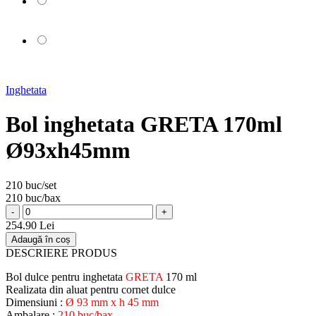
Inghetata
Bol inghetata GRETA 170ml
Ø93xh45mm
210 buc/set
210 buc/bax
-
+
254.90 Lei
Adaugă în coș
DESCRIERE PRODUS
Bol dulce pentru inghetata
GRETA
170 ml
Realizata din aluat pentru cornet dulce
Dimensiuni :
Ø 93 mm x h 45 mm
Ambalare :
210 buc/bax