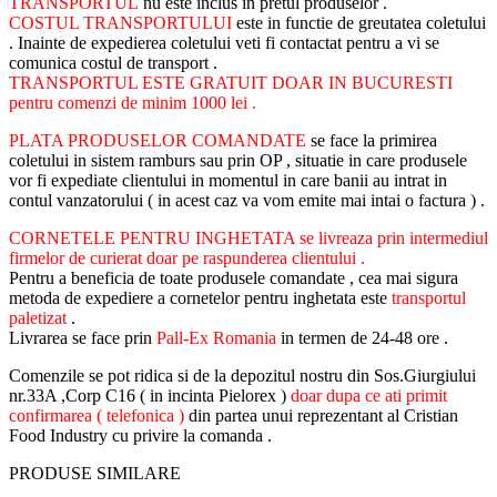
TRANSPORTUL
nu este inclus in pretul produselor .
COSTUL TRANSPORTULUI
este in functie de greutatea coletului
. Inainte de expedierea coletului veti fi contactat pentru a vi se
comunica costul de transport .
TRANSPORTUL ESTE GRATUIT DOAR IN BUCURESTI
pentru comenzi de minim 1000 lei .
PLATA PRODUSELOR COMANDATE
se face la primirea
coletului in sistem ramburs sau prin OP , situatie in care produsele
vor fi expediate clientului in momentul in care banii au intrat in
contul vanzatorului ( in acest caz va vom emite mai intai o factura ) .
CORNETELE PENTRU INGHETATA se livreaza prin intermediul
firmelor de curierat doar pe raspunderea clientului .
Pentru a beneficia de toate produsele comandate , cea mai sigura
metoda de expediere a cornetelor pentru inghetata este
transportul
paletizat
.
Livrarea se face prin
Pall-Ex Romania
in termen de 24-48 ore .
Comenzile se pot ridica si de la depozitul nostru din Sos.Giurgiului
nr.33A ,Corp C16 ( in incinta Pielorex )
doar dupa ce ati primit
confirmarea ( telefonica )
din partea unui reprezentant al Cristian
Food Industry cu privire la comanda .
PRODUSE SIMILARE