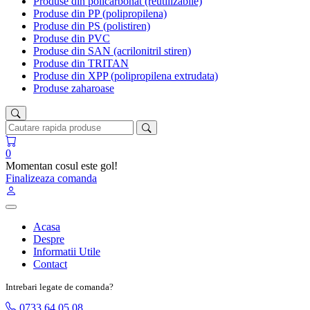
Produse din policarbonat (reutilizabile)
Produse din PP (polipropilena)
Produse din PS (polistiren)
Produse din PVC
Produse din SAN (acrilonitril stiren)
Produse din TRITAN
Produse din XPP (polipropilena extrudata)
Produse zaharoase
0
Momentan cosul este gol!
Finalizeaza comanda
Acasa
Despre
Informatii Utile
Contact
Intrebari legate de comanda?
0733 64 05 08