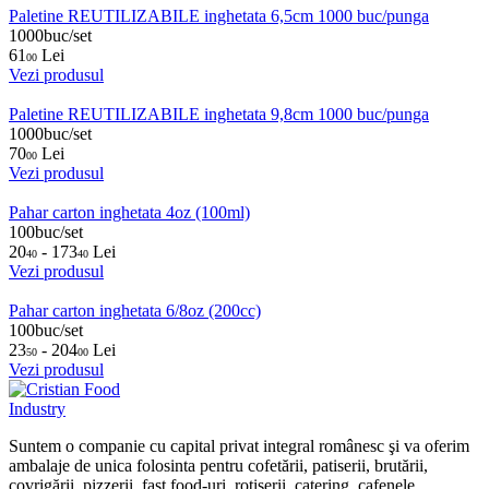
Paletine REUTILIZABILE inghetata 6,5cm 1000 buc/punga
1000buc/set
61
Lei
00
Vezi produsul
Paletine REUTILIZABILE inghetata 9,8cm 1000 buc/punga
1000buc/set
70
Lei
00
Vezi produsul
Pahar carton inghetata 4oz (100ml)
100buc/set
20
- 173
Lei
40
40
Vezi produsul
Pahar carton inghetata 6/8oz (200cc)
100buc/set
23
- 204
Lei
50
00
Vezi produsul
Suntem o companie cu capital privat integral românesc şi va oferim
ambalaje de unica folosinta pentru cofetării, patiserii, brutării,
covrigării, pizzerii, fast food-uri, rotiserii, catering, cafenele,