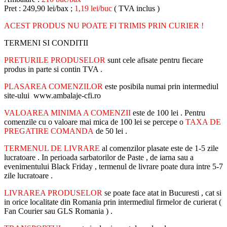
Pret : 249,90 lei/bax ;
1,19 lei/buc
( TVA inclus )
ACEST PRODUS NU POATE FI TRIMIS PRIN CURIER !
TERMENI SI CONDITII
PRETURILE PRODUSELOR
sunt cele afisate pentru fiecare
produs in parte si contin TVA .
PLASAREA COMENZILOR
este posibila numai prin intermediul
site-ului www.ambalaje-cfi.ro
VALOAREA MINIMA A COMENZII
este de 100 lei . Pentru
comenzile cu o valoare mai mica de 100 lei se percepe o
TAXA DE
PREGATIRE COMANDA
de 50 lei .
TERMENUL DE LIVRARE
al comenzilor plasate este de 1-5 zile
lucratoare . In perioada sarbatorilor de Paste , de iarna sau a
evenimentului Black Friday , termenul de livrare poate dura intre 5-7
zile lucratoare .
LIVRAREA PRODUSELOR
se poate face atat in Bucuresti , cat si
in orice localitate din Romania prin intermediul firmelor de curierat (
Fan Courier sau GLS Romania ) .