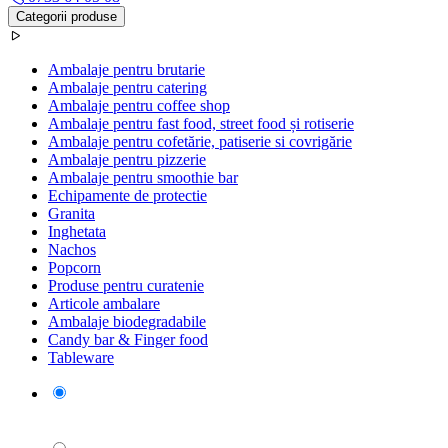
Categorii produse
Ambalaje pentru brutarie
Ambalaje pentru catering
Ambalaje pentru coffee shop
Ambalaje pentru fast food, street food și rotiserie
Ambalaje pentru cofetărie, patiserie si covrigărie
Ambalaje pentru pizzerie
Ambalaje pentru smoothie bar
Echipamente de protectie
Granita
Inghetata
Nachos
Popcorn
Produse pentru curatenie
Articole ambalare
Ambalaje biodegradabile
Candy bar & Finger food
Tableware