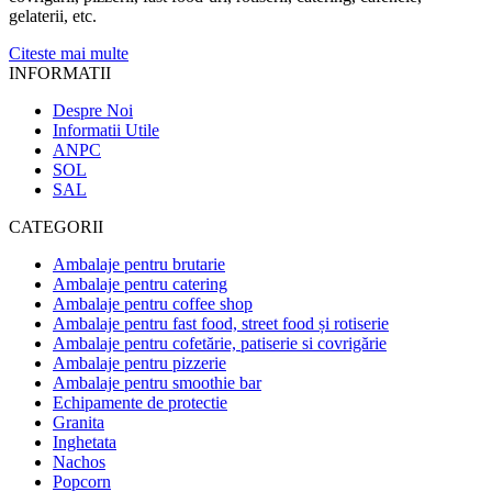
gelaterii, etc.
Citeste mai multe
INFORMATII
Despre Noi
Informatii Utile
ANPC
SOL
SAL
CATEGORII
Ambalaje pentru brutarie
Ambalaje pentru catering
Ambalaje pentru coffee shop
Ambalaje pentru fast food, street food și rotiserie
Ambalaje pentru cofetărie, patiserie si covrigărie
Ambalaje pentru pizzerie
Ambalaje pentru smoothie bar
Echipamente de protectie
Granita
Inghetata
Nachos
Popcorn