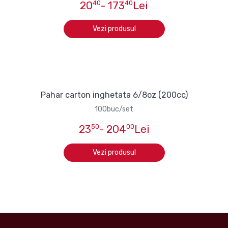
20
40
- 173
40
Lei
Vezi produsul
Pahar carton inghetata 6/8oz (200cc)
100buc/set
23
50
- 204
00
Lei
Vezi produsul