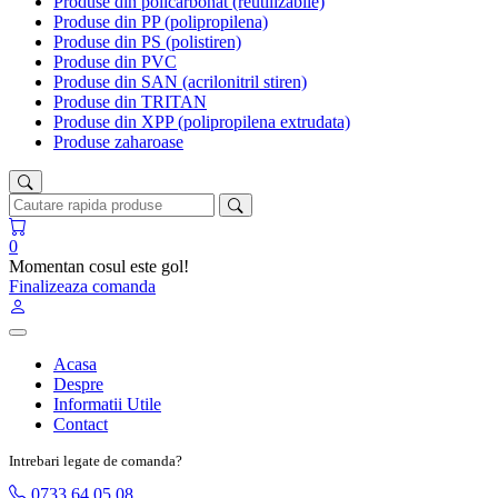
Produse din policarbonat (reutilizabile)
Produse din PP (polipropilena)
Produse din PS (polistiren)
Produse din PVC
Produse din SAN (acrilonitril stiren)
Produse din TRITAN
Produse din XPP (polipropilena extrudata)
Produse zaharoase
0
Momentan cosul este gol!
Finalizeaza comanda
Acasa
Despre
Informatii Utile
Contact
Intrebari legate de comanda?
0733 64 05 08