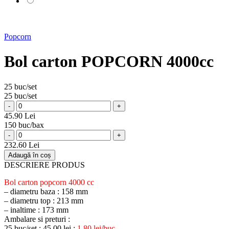
Popcorn
Bol carton POPCORN 4000cc
25 buc/set
25 buc/set
-
+
45.90 Lei
150 buc/bax
-
+
232.60 Lei
Adaugă în coș
DESCRIERE PRODUS
Bol carton popcorn 4000 cc
– diametru baza : 158 mm
– diametru top : 213 mm
– inaltime : 173 mm
Ambalare si preturi :
25 buc/set : 45,00 lei ;
1,80 lei/buc