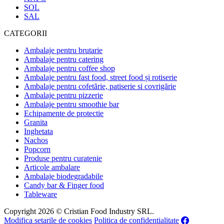
SOL
SAL
CATEGORII
Ambalaje pentru brutarie
Ambalaje pentru catering
Ambalaje pentru coffee shop
Ambalaje pentru fast food, street food și rotiserie
Ambalaje pentru cofetărie, patiserie si covrigărie
Ambalaje pentru pizzerie
Ambalaje pentru smoothie bar
Echipamente de protectie
Granita
Inghetata
Nachos
Popcorn
Produse pentru curatenie
Articole ambalare
Ambalaje biodegradabile
Candy bar & Finger food
Tableware
Copyright 2026 © Cristian Food Industry SRL.
Modifica setarile de cookies
Politica de confidentialitate