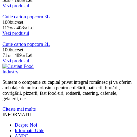
36
- 198
Lei
80
30
Vezi produsul
Cutie carton popcorn 3L
100buc/set
112
- 408
Lei
20
00
Vezi produsul
Cutie carton popcorn 2L
100buc/set
71
- 489
Lei
40
60
Vezi produsul
Suntem o companie cu capital privat integral românesc şi va oferim
ambalaje de unica folosinta pentru cofetării, patiserii, brutării,
covrigării, pizzerii, fast food-uri, rotiserii, catering, cafenele,
gelaterii, etc.
Citeste mai multe
INFORMATII
Despre Noi
Informatii Utile
ANPC