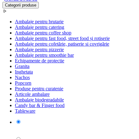
Categorii produse
Ambalaje pentru brutarie
Ambalaje pentru catering
Ambalaje pentru coffee shop
Ambalaje pentru fast food, street food și rotiserie
Ambalaje pentru cofetărie, patiserie si covrigărie
Ambalaje pentru pizzerie
Ambalaje pentru smoothie bar
Echipamente de protectie
Granita
Inghetata
Nachos
Popcorn
Produse pentru curatenie
Articole ambalare
Ambalaje biodegradabile
Candy bar & Finger food
Tableware