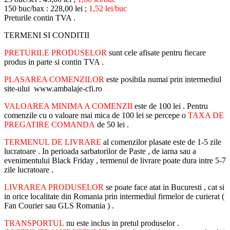
150 buc/bax : 228,00 lei ;
1,52 lei/buc
Preturile contin TVA .
TERMENI SI CONDITII
PRETURILE PRODUSELOR
sunt cele afisate pentru fiecare
produs in parte si contin TVA .
PLASAREA COMENZILOR
este posibila numai prin intermediul
site-ului www.ambalaje-cfi.ro
VALOAREA MINIMA A COMENZII
este de 100 lei . Pentru
comenzile cu o valoare mai mica de 100 lei se percepe o
TAXA DE
PREGATIRE COMANDA
de 50 lei .
TERMENUL DE LIVRARE
al comenzilor plasate este de 1-5 zile
lucratoare . In perioada sarbatorilor de Paste , de iarna sau a
evenimentului Black Friday , termenul de livrare poate dura intre 5-7
zile lucratoare .
LIVRAREA PRODUSELOR
se poate face atat in Bucuresti , cat si
in orice localitate din Romania prin intermediul firmelor de curierat (
Fan Courier sau GLS Romania ) .
TRANSPORTUL
nu este inclus in pretul produselor .