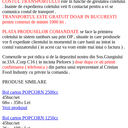
COSTUL TRANSPORTULUI
este in functie de greutatea coletului
. Inainte de expedierea coletului veti fi contactat pentru a vi se
comunica costul de transport .
TRANSPORTUL ESTE GRATUIT DOAR IN BUCURESTI
pentru comenzi de minim 1000 lei .
PLATA PRODUSELOR COMANDATE
se face la primirea
coletului in sistem ramburs sau prin OP , situatie in care produsele
vor fi expediate clientului in momentul in care banii au intrat in
contul vanzatorului ( in acest caz va vom emite mai intai o factura ) .
Comenzile se pot ridica si de la depozitul nostru din Sos.Giurgiului
nr.33A ,Corp C16 ( in incinta Pielorex )
doar dupa ce ati primit
confirmarea ( telefonica )
din partea unui reprezentant al Cristian
Food Industry cu privire la comanda .
PRODUSE SIMILARE
Bol carton POPCORN 2500cc
45buc/set
68
- 358
Lei
90
10
Vezi produsul
Bol carton POPCORN 1250cc
45buc/set