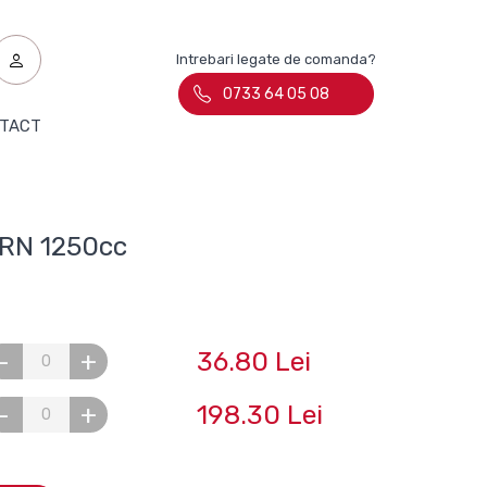
Intrebari legate de comanda?
0733 64 05 08
TACT
RN 1250cc
36.80 Lei
-
+
198.30 Lei
-
+