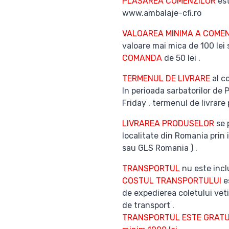
PLASAREA COMENZILOR
est
www.ambalaje-cfi.ro
VALOAREA MINIMA A COMEN
valoare mai mica de 100 lei
COMANDA
de 50 lei .
TERMENUL DE LIVRARE
al co
In perioada sarbatorilor de 
Friday , termenul de livrare 
LIVRAREA PRODUSELOR
se 
localitate din Romania prin 
sau GLS Romania ) .
TRANSPORTUL
nu este inclu
COSTUL TRANSPORTULUI
es
de expedierea coletului veti
de transport .
TRANSPORTUL ESTE GRATUI