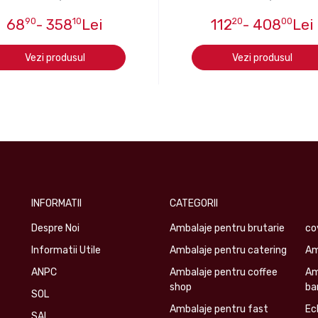
68
90
- 358
10
Lei
112
20
- 408
00
Lei
Vezi produsul
Vezi produsul
INFORMATII
CATEGORII
Despre Noi
Ambalaje pentru brutarie
co
Informatii Utile
Ambalaje pentru catering
Am
ANPC
Ambalaje pentru coffee
Am
shop
ba
SOL
Ambalaje pentru fast
Ec
SAL