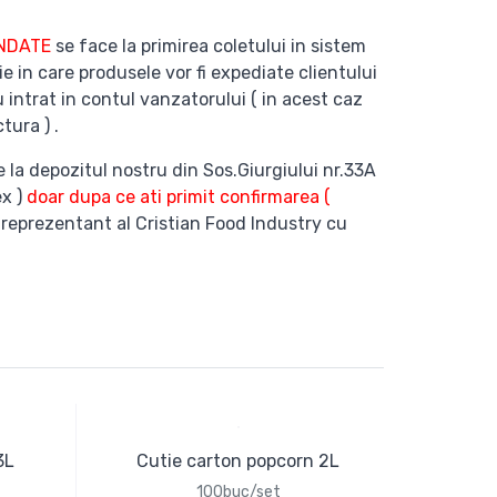
ANDATE
se face la primirea coletului in sistem
ie in care produsele vor fi expediate clientului
 intrat in contul vanzatorului ( in acest caz
tura ) .
e la depozitul nostru din Sos.Giurgiului nr.33A
ex )
doar dupa ce ati primit confirmarea (
 reprezentant al Cristian Food Industry cu
3L
Cutie carton popcorn 2L
100buc/set