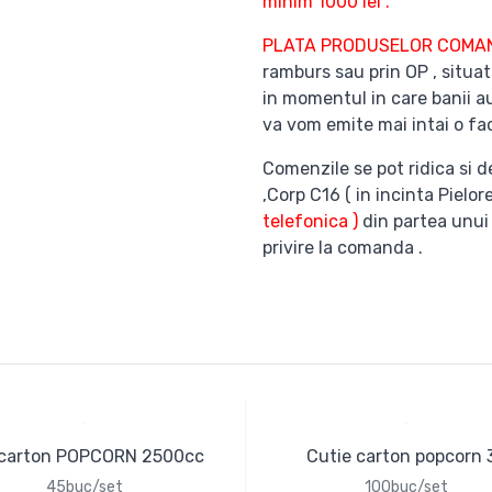
minim 1000 lei .
PLATA PRODUSELOR COM
ramburs sau prin OP , situat
in momentul in care banii au
va vom emite mai intai o fac
Comenzile se pot ridica si d
,Corp C16 ( in incinta Pielor
telefonica )
din partea unui
privire la comanda .
 carton POPCORN 2500cc
Cutie carton popcorn 
45buc/set
100buc/set