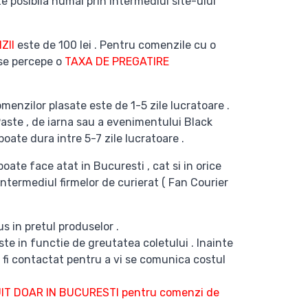
e posibila numai prin intermediul site-ului
ZII
este de 100 lei . Pentru comenzile cu o
 se percepe o
TAXA DE PREGATIRE
menzilor plasate este de 1-5 zile lucratoare .
Paste , de iarna sau a evenimentului Black
poate dura intre 5-7 zile lucratoare .
poate face atat in Bucuresti , cat si in orice
intermediul firmelor de curierat ( Fan Courier
s in pretul produselor .
te in functie de greutatea coletului . Inainte
 fi contactat pentru a vi se comunica costul
T DOAR IN BUCURESTI pentru comenzi de