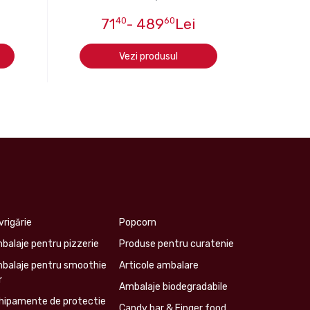
71
40
- 489
60
Lei
Vezi produsul
vrigărie
Popcorn
balaje pentru pizzerie
Produse pentru curatenie
balaje pentru smoothie
Articole ambalare
r
Ambalaje biodegradabile
hipamente de protectie
Candy bar & Finger food