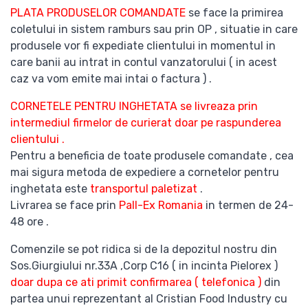
PLATA PRODUSELOR COMANDATE
se face la primirea
coletului in sistem ramburs sau prin OP , situatie in care
produsele vor fi expediate clientului in momentul in
care banii au intrat in contul vanzatorului ( in acest
caz va vom emite mai intai o factura ) .
CORNETELE PENTRU INGHETATA se livreaza prin
intermediul firmelor de curierat doar pe raspunderea
clientului .
Pentru a beneficia de toate produsele comandate , cea
mai sigura metoda de expediere a cornetelor pentru
inghetata este
transportul paletizat
.
Livrarea se face prin
Pall-Ex Romania
in termen de 24-
48 ore .
Comenzile se pot ridica si de la depozitul nostru din
Sos.Giurgiului nr.33A ,Corp C16 ( in incinta Pielorex )
doar dupa ce ati primit confirmarea ( telefonica )
din
partea unui reprezentant al Cristian Food Industry cu